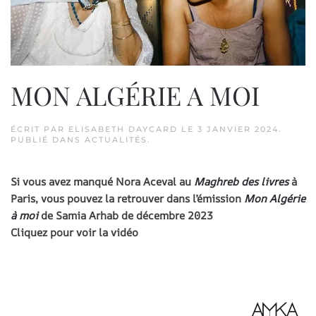
MON ALGÉRIE A MOI
ÉCRIT PAR
ELISABETH DAYCARD
LE
3 JANVIER 2024
.
PUBLIÉ DANS
ACTUALITÉS
.
Si vous avez manqué
Nora Aceval
au
Maghreb des livres
à
Paris, vous pouvez la retrouver dans l’émission
Mon Algérie
à moi
de
Samia Arhab
de décembre 2023
Cliquez pour voir la vidéo