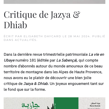
Critique de Jazya &
Dhiab
ÉCRIT PAR
ELISABETH DAYCARD
LE
28 MAI 2024
. PUBLIÉ
DANS
ACTUALITÉS
.
Dans la dernière revue trimestrielle patrimoniale
La vie en
Ubaye
numéro 101 (éditée par
La Sabença
), qui compte
nombre d’abonnés autour du monde amoureux de ce beau
territoire de montagne dans les Alpes de Haute Provence,
nous avons eu le plaisir de découvrir une bien jolie
critique de
Jazya & Dhiab
. Un joyeux engouement tant sur
le fond que sur la forme.