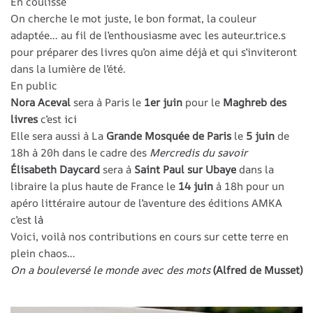
En coulisse
On cherche le mot juste, le bon format, la couleur
adaptée… au fil de l’enthousiasme avec les auteur.trice.s
pour préparer des livres qu’on aime déjà et qui s’inviteront
dans la lumière de l’été.
En public
Nora Aceval
sera à Paris le
1er juin
pour le
Maghreb des
livres
c’est
ici
Elle sera aussi à La
Grande Mosquée de Paris
le
5 juin
de
18h à 20h dans le cadre des
Mercredis du savoir
Élisabeth Daycard
sera à
Saint Paul sur Ubaye
dans la
libraire la plus haute de France le
14 juin
à 18h pour un
apéro littéraire autour de l’aventure des éditions AMKA
c’est
là
Voici, voilà nos contributions en cours sur cette terre en
plein chaos…
On a bouleversé le monde avec des mots
(Alfred de Musset)