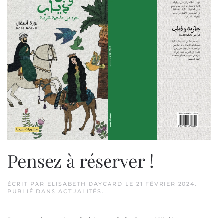
Pensez à réserver !
ÉCRIT PAR
ELISABETH DAYCARD
LE
21 FÉVRIER 2024
.
PUBLIÉ DANS
ACTUALITÉS
.