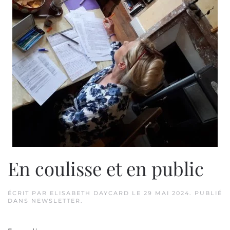
En coulisse et en public
ÉCRIT PAR
ELISABETH DAYCARD
LE
29 MAI 2024
. PUBLIÉ
DANS
NEWSLETTER
.